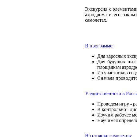
Экскурсия с элементам
аэродрома и его закры
самолетах.
В программе:
Для взрослых экск
Для будущих пило
площадкам аэродр
Из участников соз
Сначала проводитс
У единственного в Рос
Проведем игру - р
В контрольно - ди
Изучим рабочее ме
Научимся определя
На стоянке самолетов: