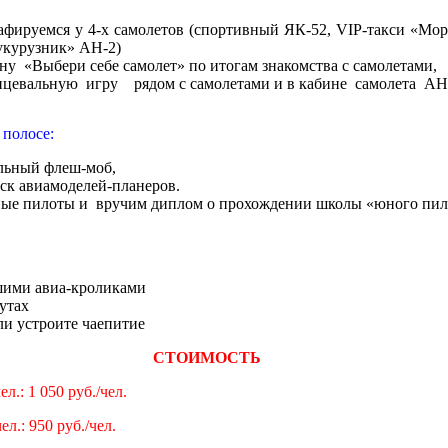
фируемся у 4-х самолетов (спортивный ЯК-52, VIP-такси «Мора
кукурузник» АН-2)
у «Выбери себе самолет» по итогам знакомства с самолетами,
нцевальную игру рядом с самолетами и в кабине самолета А
полосе:
льный флеш-моб,
ск авиамоделей-планеров.
ные пилоты и вручим диплом о прохождении школы «юного пил
шими авиа-кроликами
утах
ли устроите чаепитие
СТОИМОСТЬ
л.: 1 050 руб./чел.
ел.: 950 руб./чел.