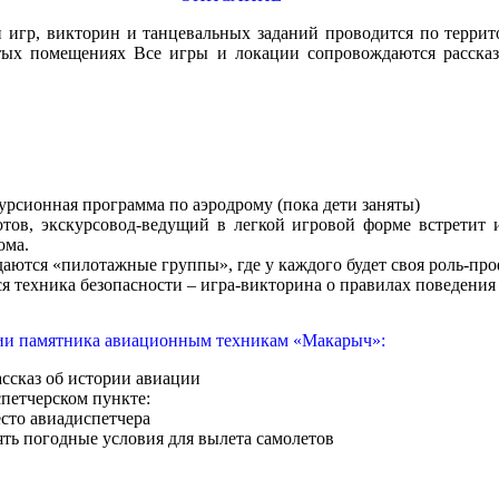
и игр, викторин и танцевальных заданий проводится по терри
тых помещениях Все игры и локации сопровождаются рассказ
урсионная программа по аэродрому (пока дети заняты)
тов, экскурсовод-ведущий в легкой игровой форме встретит 
ома.
даются «пилотажные группы», где у каждого будет своя роль-про
я техника безопасности – игра-викторина о правилах поведения 
сии памятника авиационным техникам «Макарыч»:
ассказ об истории авиации
спетчерском пункте:
сто авиадиспетчера
ть погодные условия для вылета самолетов