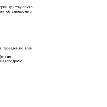
тории действующего
ом об аэродроме и
и проведет по всем
фессия.
на аэродроме.