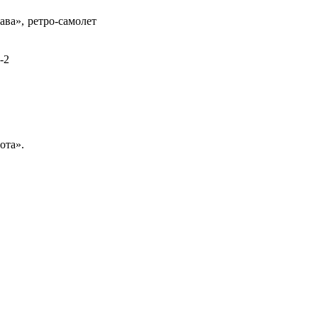
ва», ретро-самолет
Н-2
ота».