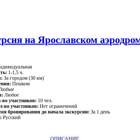
урсия на Ярославском аэродро
дивидуальная
ть:
1-1,5 ч.
я:
За городом (30 км)
ения:
Пешком
Любые
я:
Любое
-во участников:
10 чел.
л-во участников:
Нет ограничений
мя бронирования до начала экскурсии:
За 1 день
:
Русский
ОПИСАНИЕ