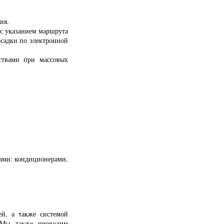
ия.
с указанием маршрута
осадки по электронной
твами при массовых
вами: кондиционерами,
й, а также системой
 Мы также проводим