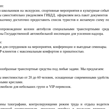
пп:
школьников на экскурсии, спортивные мероприятия и культурные событ
 самостоятельно уведомляем ГИБДД, оформляем весь пакет документов 
Заказчику достаточно предоставить список туристов и желаемую схему п
овождение колонн автобусов специальными транспортными средс
аны Государственной автомобильной инспекции для усиления надзора.
и:
 для сотрудников на мероприятия, конференции и выездные семинары.
P-клиентов с максимальным комфортом и приватностью.
нообразные транспортные средства под любые задачи. Мы предлагаем:
ы вместимостью от 20 до 60 человек, оснащенные современными удобст
бными креслами.
омобили для небольших групп и VIP-перевозок.
ены тахографами, контролирующими режим труда и отдыха водителе
ляющей контролировать движение автобуса в реальном времени.