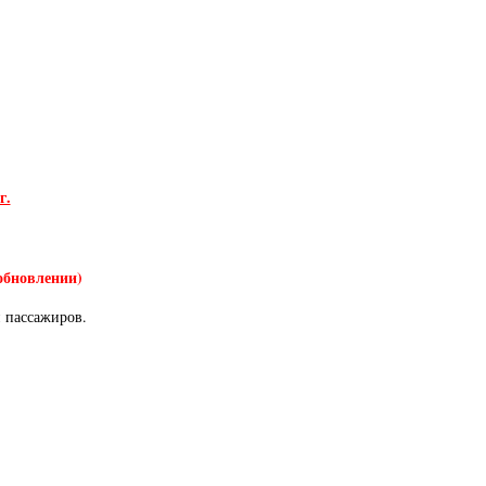
г.
обновлении)
й пассажиров.